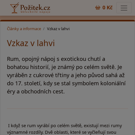
0 Kč
Články a informace
Vzkaz v lahvi
Vzkaz v lahvi
Rum, opojný nápoj s exotickou chutí a
bohatou historií, je známý po celém světě. Je
vyráběn z cukrové třtiny a jeho původ sahá až
do 17. století, kdy se stal symbolem koloniální
éry a obchodních cest.
I když se rum vyrábí po celém světě, existují mezi rumy
významné rozdíly. Dvě oblasti, které se vyčleňují svou