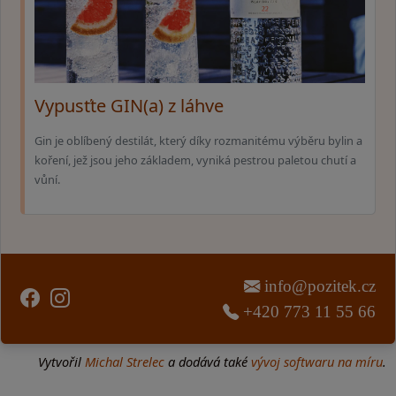
Vypusťte GIN(a) z láhve
Gin je oblíbený destilát, který díky rozmanitému výběru bylin a
koření, jež jsou jeho základem, vyniká pestrou paletou chutí a
vůní.
info@pozitek.cz
+420 773 11 55 66
Vytvořil
Michal Strelec
a dodává také
vývoj softwaru na míru
.