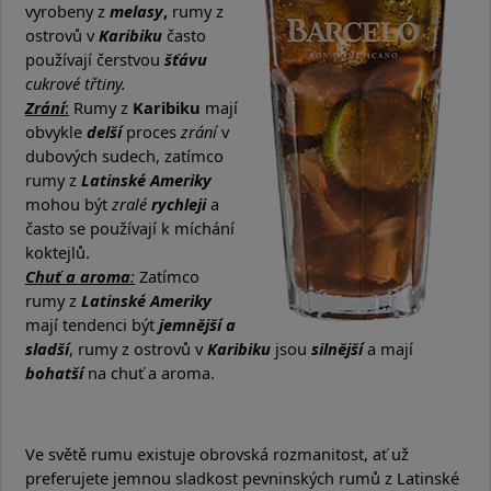
vyrobeny z
melasy
,
rumy z
ostrovů v
Karibiku
často
používají čerstvou
šťávu
cukrové třtiny.
Zrání
:
Rumy z
Karibiku
mají
obvykle
delší
proces
zrání
v
dubových sudech, zatímco
rumy z
Latinské Ameriky
mohou být
zralé
rychleji
a
často se používají k míchání
koktejlů.
Chuť a aroma
:
Zatímco
rumy z
Latinské Ameriky
mají tendenci být
jemnější a
sladší
, rumy z ostrovů v
Karibiku
jsou
silnější
a mají
bohatší
na chuť a aroma.
Ve světě rumu existuje obrovská rozmanitost, ať už
preferujete jemnou sladkost pevninských rumů z Latinské