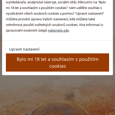
Skotska-whisky.cz
Obchodní podmínky
(vyhledávače, analytické nástroje, sociální sítě). Kliknutím na "Bylo
Rumy.cz
Ochrana osobních údajů
mi 18 let a souhlasím s použitím cookies" nám udělíte souhlas s
Brandy.cz
Kamenný obchod
využíváním všech souborů cookies a pomocí "Upravit nastavení"
Pozitek.cz
můžete provést úpravu Vašich nastavení, kde můžete také
Pravidla soutěže
odmítnout použití volitelných souborů cookies. Více informací o
zpracování osobních údajů
naleznete zde
.
Zákaz prodeje alkoholu osobám mladším 18 let. Copyright
© GLENTYNO s.r.o. Všechna práva vyhrazena. All rights
Upravit nastavení
reserved.
Bylo mi 18 let a souhlasím s použitím
cookies