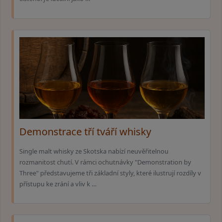
Demonstrace tří tváří whisky
Single malt whisky ze Skotska nabízí neuvěřitelnou
rozmanitost chutí. V rámci ochutnávky "Demonstration by
Three" představujeme tři základní styly, které ilustrují rozdíly v
přístupu ke zrání a vliv k …