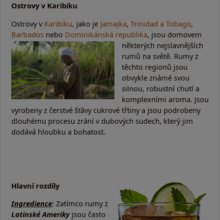
Ostrovy v Karibiku
Ostrovy v
Karibiku
, jako je
Jamajka
,
Trinidad a Tobago
,
Barbados
nebo
Dominikánská
republika
, jsou domovem
některých nejslavnějších
rumů na světě. Rumy z
těchto regionů jsou
obvykle známé svou
silnou, robustní chutí a
komplexními aroma. Jsou
vyrobeny z čerstvé šťávy cukrové třtiny a jsou podrobeny
dlouhému procesu zrání v dubových sudech, který jim
dodává hloubku a bohatost.
Hlavní rozdíly
Ingredience
: Zatímco rumy z
Latinské Ameriky
jsou často