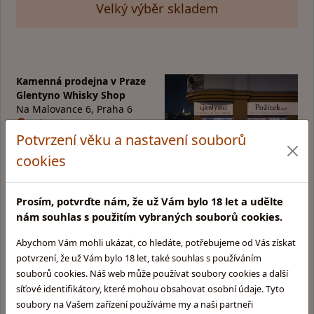
Velký výběr skladem
Kamenná prodejna v Praze
Glentyno Whisky Shop
Na Malovance 6, Praha 6
Zobrazit mapu
Potvrzení věku a nastavení souborů
Otevírací doba:
cookies
Pondělí: 10:00 - 15:00
Úterý: 10:00 - 15:00
Středa: Zavřeno
Prosím, potvrďte nám, že už Vám bylo 18 let a udělte
Čtvrtek: 11:00 - 16:00
nám souhlas s použitím vybraných souborů cookies.
Pátek: 11:00 - 17:00
Abychom Vám mohli ukázat, co hledáte, potřebujeme od Vás získat
potvrzení, že už Vám bylo 18 let, také souhlas s používáním
souborů cookies. Náš web může používat soubory cookies a další
Informace pro Vás:
Skupina obchodů
síťové identifikátory, které mohou obsahovat osobní údaje. Tyto
Glentyno:
Provozovatel obchodu
soubory na Vašem zařízení používáme my a naši partneři