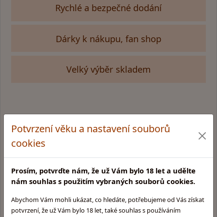
Rychlé a bezpečné dodání
Dárky k nákupu, fan shop
Velký výběr skladem
Kamenná prodejna v Praze
Potvrzení věku a nastavení souborů
Glentyno Whisky Shop
Na Malovance 6, Praha 6
cookies
Zobrazit mapu
Otevírací doba:
Prosím, potvrďte nám, že už Vám bylo 18 let a udělte
Pondělí: 10:00 - 15:00
nám souhlas s použitím vybraných souborů cookies.
Úterý: 10:00 - 15:00
Středa: Zavřeno
Abychom Vám mohli ukázat, co hledáte, potřebujeme od Vás získat
Čtvrtek: 11:00 - 16:00
potvrzení, že už Vám bylo 18 let, také souhlas s používáním
Pátek: 11:00 - 17:00