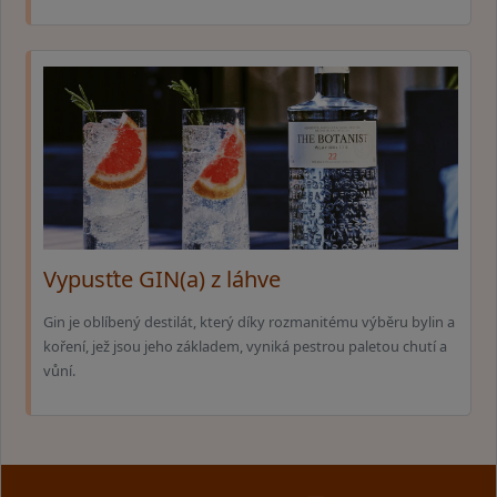
Vypusťte GIN(a) z láhve
Gin je oblíbený destilát, který díky rozmanitému výběru bylin a
koření, jež jsou jeho základem, vyniká pestrou paletou chutí a
vůní.