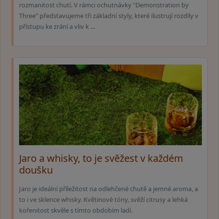
rozmanitost chutí. V rámci ochutnávky "Demonstration by
Three" představujeme tři základní styly, které ilustrují rozdíly v
přístupu ke zrání a vliv k …
Jaro a whisky, to je svěžest v každém
doušku
Jaro je ideální příležitost na odlehčené chutě a jemné aroma, a
to i ve sklence whisky. Květinové tóny, svěží citrusy a lehká
kořenitost skvěle s tímto obdobím ladí.