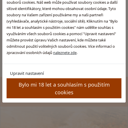
souborů cookies. Náš web může používat soubory cookies a další
síťové identifikátory, které mohou obsahovat osobní údaje. Tyto
soubory na Vašem zařízení používáme my a naši partneři
(vyhledávače, analytické nástroje, sociální sítě). Kliknutím na "Bylo
Informace pro Vás:
Skupina obchodů
mi 18 let a souhlasím s použitím cookies" nám udělíte souhlas s
Glentyno:
Provozovatel obchodu
využíváním všech souborů cookies a pomocí "Upravit nastavení"
Skotska-whisky.cz
Obchodní podmínky
můžete provést úpravu Vašich nastavení, kde můžete také
Rumy.cz
Ochrana osobních údajů
odmítnout použití volitelných souborů cookies. Více informací o
Brandy.cz
Kamenný obchod
zpracování osobních údajů
naleznete zde
.
Pozitek.cz
Pravidla soutěže
Upravit nastavení
Bylo mi 18 let a souhlasím s použitím
Zákaz prodeje alkoholu osobám mladším 18 let. Copyright
cookies
© GLENTYNO s.r.o. Všechna práva vyhrazena. All rights
reserved.