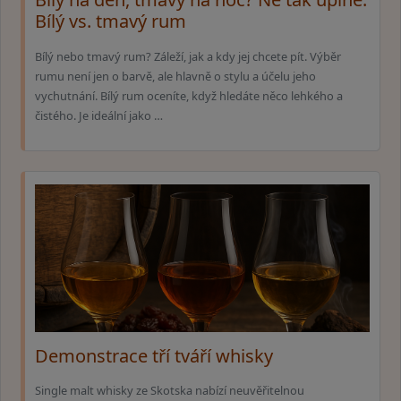
Bílý vs. tmavý rum
Bílý nebo tmavý rum? Záleží, jak a kdy jej chcete pít. Výběr
rumu není jen o barvě, ale hlavně o stylu a účelu jeho
vychutnání. Bílý rum oceníte, když hledáte něco lehkého a
čistého. Je ideální jako …
Demonstrace tří tváří whisky
Single malt whisky ze Skotska nabízí neuvěřitelnou